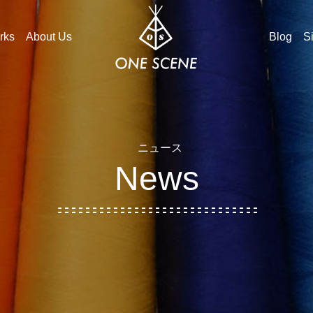
rks
About Us
Blog
S
ニュース
News