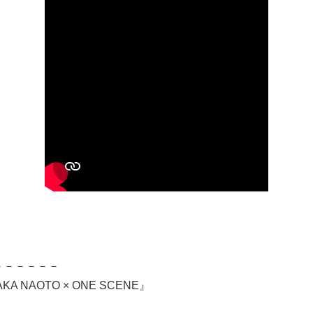
－－－－－－
 NAOTO × ONE SCENE』