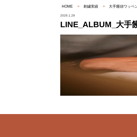
HOME
>
刺繍実績
>
大手饅頭ワッペ
2026.1.29
LINE_ALBUM_大手饅