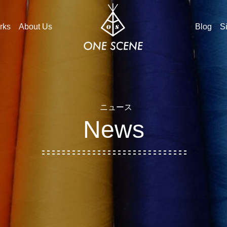
rks
About Us
Blog
S
ニュース
News