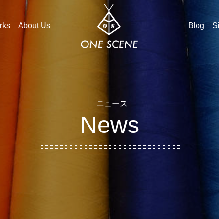
rks
About Us
Blog
S
ニュース
News